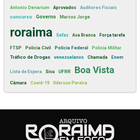
Antonio Denarium
Aprovados
Auditores Fiscais
concurso
Governo
Marcos Jorge
roraima
Sefaz
Asa Branca
Força tarefa
Polícia Civil
Polícia Federal
FTSP
Polícia Militar
Tráfico de Drogas
venezuelanos
Chamada
Enem
Boa Vista
UFRR
Lista de Espera
Sisu
Câmara
Covid-19
Ilderson Pereira