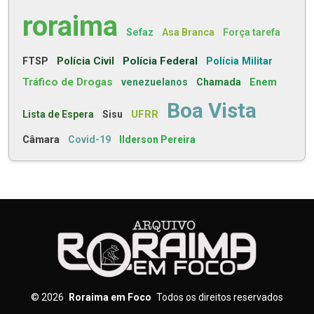
roraima
Sefaz
Asa Branca
Força tarefa
Polícia Civil
Polícia Federal
FTSP
Polícia Militar
Tráfico de Drogas
venezuelanos
Chamada
Enem
Boa Vista
UFRR
Lista de Espera
Sisu
Câmara
Covid-19
Ilderson Pereira
©
2026
Roraima em Foco
Todos os direitos reservados