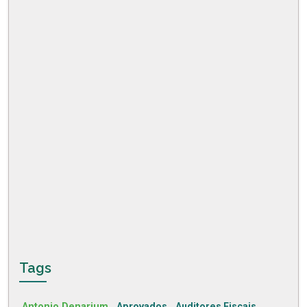
Tags
Antonio Denarium
Aprovados
Auditores Fiscais