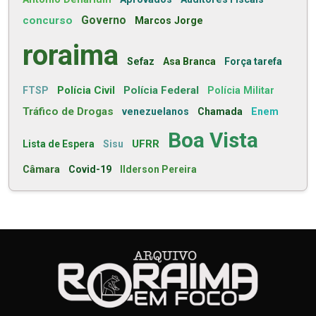
concurso
Governo
Marcos Jorge
roraima
Sefaz
Asa Branca
Força tarefa
Polícia Civil
Polícia Federal
FTSP
Polícia Militar
Tráfico de Drogas
venezuelanos
Chamada
Enem
Boa Vista
UFRR
Lista de Espera
Sisu
Câmara
Covid-19
Ilderson Pereira