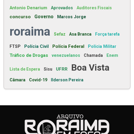
Antonio Denarium
Aprovados
Auditores Fiscais
concurso
Governo
Marcos Jorge
roraima
Sefaz
Asa Branca
Força tarefa
Polícia Civil
Polícia Federal
FTSP
Polícia Militar
Tráfico de Drogas
venezuelanos
Chamada
Enem
Boa Vista
UFRR
Lista de Espera
Sisu
Câmara
Covid-19
Ilderson Pereira