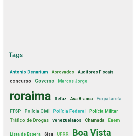
Tags
Antonio Denarium
Aprovados
Auditores Fiscais
concurso
Governo
Marcos Jorge
roraima
Sefaz
Asa Branca
Força tarefa
Polícia Civil
Polícia Federal
FTSP
Polícia Militar
Tráfico de Drogas
venezuelanos
Chamada
Enem
Boa Vista
UFRR
Lista de Espera
Sisu