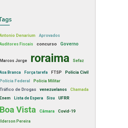
Tags
Antonio Denarium
Aprovados
concurso
Governo
Auditores Fiscais
roraima
Marcos Jorge
Sefaz
Polícia Civil
Asa Branca
Força tarefa
FTSP
Polícia Federal
Polícia Militar
Tráfico de Drogas
venezuelanos
Chamada
UFRR
Enem
Lista de Espera
Sisu
Boa Vista
Câmara
Covid-19
Ilderson Pereira