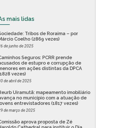
As mais lidas
Sociedade: Tribos de Roraima – por
Márcio Coelho (2869 vezes)
26 de junho de 2025
Caminhos Seguros: PCRR prende
acusados de estupro e corrupção de
menores em ações distintas da DPCA
(1828 vezes)
30 de abril de 2025
Reurb Uiramutã: mapeamento imobiliário
avança no município com a atuação de
jovens entrevistadores (1817 vezes)
29 de março de 2025
Comissão aprova proposta de Zé
Haroldo Cathedral para instituir o Dia