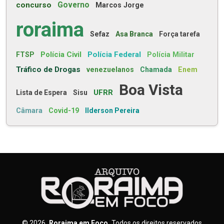
concurso
Governo
Marcos Jorge
roraima
Sefaz
Asa Branca
Força tarefa
Polícia Civil
Polícia Federal
FTSP
Polícia Militar
Tráfico de Drogas
venezuelanos
Chamada
Enem
Boa Vista
UFRR
Lista de Espera
Sisu
Câmara
Covid-19
Ilderson Pereira
©
2026
Roraima em Foco
Todos os direitos reservados