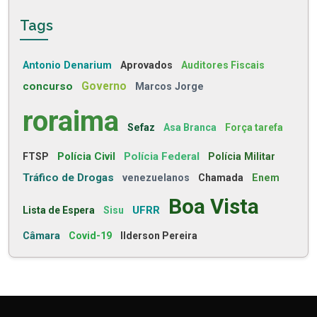
Tags
Antonio Denarium
Aprovados
Auditores Fiscais
concurso
Governo
Marcos Jorge
roraima
Sefaz
Asa Branca
Força tarefa
Polícia Civil
Polícia Federal
FTSP
Polícia Militar
Tráfico de Drogas
venezuelanos
Chamada
Enem
Boa Vista
UFRR
Lista de Espera
Sisu
Câmara
Covid-19
Ilderson Pereira