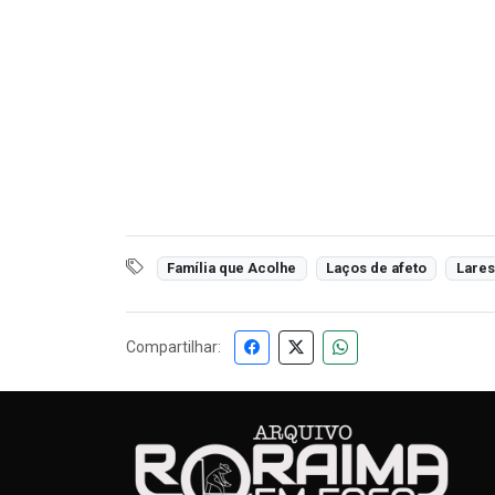
Família que Acolhe
Laços de afeto
Lares
Compartilhar: