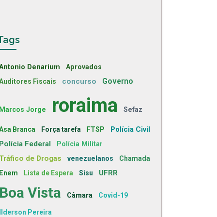
Tags
Antonio Denarium
Aprovados
concurso
Governo
Auditores Fiscais
roraima
Marcos Jorge
Sefaz
Polícia Civil
Asa Branca
Força tarefa
FTSP
Polícia Federal
Polícia Militar
Tráfico de Drogas
venezuelanos
Chamada
UFRR
Enem
Lista de Espera
Sisu
Boa Vista
Câmara
Covid-19
Ilderson Pereira