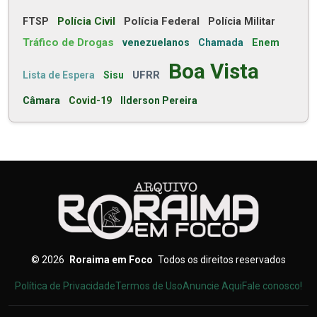
Polícia Civil
Polícia Federal
FTSP
Polícia Militar
Tráfico de Drogas
venezuelanos
Chamada
Enem
Boa Vista
UFRR
Lista de Espera
Sisu
Câmara
Covid-19
Ilderson Pereira
©
2026
Roraima em Foco
Todos os direitos reservados
Política de Privacidade
Termos de Uso
Anuncie Aqui
Fale conosco!