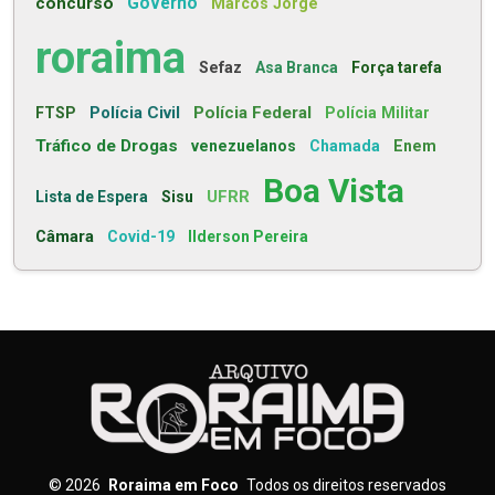
concurso
Governo
Marcos Jorge
roraima
Sefaz
Asa Branca
Força tarefa
Polícia Civil
Polícia Federal
FTSP
Polícia Militar
Tráfico de Drogas
venezuelanos
Chamada
Enem
Boa Vista
UFRR
Lista de Espera
Sisu
Câmara
Covid-19
Ilderson Pereira
©
2026
Roraima em Foco
Todos os direitos reservados