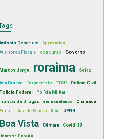
Tags
Antonio Denarium
Aprovados
concurso
Governo
Auditores Fiscais
roraima
Marcos Jorge
Sefaz
Polícia Civil
Asa Branca
Força tarefa
FTSP
Polícia Federal
Polícia Militar
Tráfico de Drogas
venezuelanos
Chamada
UFRR
Enem
Lista de Espera
Sisu
Boa Vista
Câmara
Covid-19
Ilderson Pereira