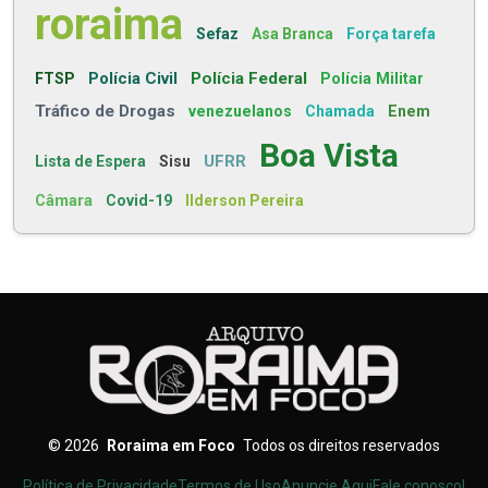
roraima
Sefaz
Asa Branca
Força tarefa
Polícia Civil
Polícia Federal
FTSP
Polícia Militar
Tráfico de Drogas
venezuelanos
Chamada
Enem
Boa Vista
UFRR
Lista de Espera
Sisu
Câmara
Covid-19
Ilderson Pereira
©
2026
Roraima em Foco
Todos os direitos reservados
Política de Privacidade
Termos de Uso
Anuncie Aqui
Fale conosco!