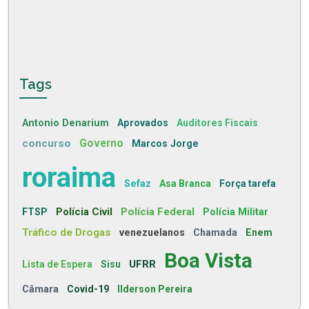
Tags
Antonio Denarium
Aprovados
Auditores Fiscais
concurso
Governo
Marcos Jorge
roraima
Sefaz
Asa Branca
Força tarefa
Polícia Civil
Polícia Federal
FTSP
Polícia Militar
Tráfico de Drogas
venezuelanos
Chamada
Enem
Boa Vista
UFRR
Lista de Espera
Sisu
Câmara
Covid-19
Ilderson Pereira