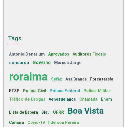
Tags
Antonio Denarium
Aprovados
Auditores Fiscais
concurso
Governo
Marcos Jorge
roraima
Sefaz
Asa Branca
Força tarefa
Polícia Civil
Polícia Federal
FTSP
Polícia Militar
Tráfico de Drogas
venezuelanos
Chamada
Enem
Boa Vista
UFRR
Lista de Espera
Sisu
Câmara
Covid-19
Ilderson Pereira