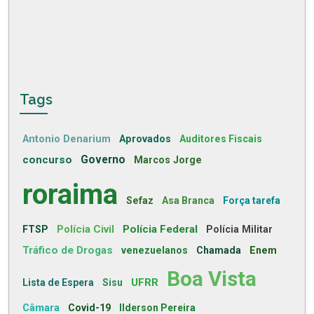
Tags
Antonio Denarium
Aprovados
Auditores Fiscais
concurso
Governo
Marcos Jorge
roraima
Sefaz
Asa Branca
Força tarefa
Polícia Civil
Polícia Federal
FTSP
Polícia Militar
Tráfico de Drogas
venezuelanos
Chamada
Enem
Boa Vista
UFRR
Lista de Espera
Sisu
Câmara
Covid-19
Ilderson Pereira