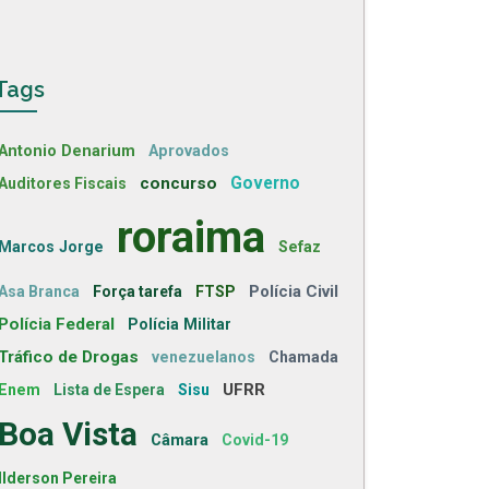
Tags
Antonio Denarium
Aprovados
concurso
Governo
Auditores Fiscais
roraima
Marcos Jorge
Sefaz
Polícia Civil
Asa Branca
Força tarefa
FTSP
Polícia Federal
Polícia Militar
Tráfico de Drogas
venezuelanos
Chamada
UFRR
Enem
Lista de Espera
Sisu
Boa Vista
Câmara
Covid-19
Ilderson Pereira