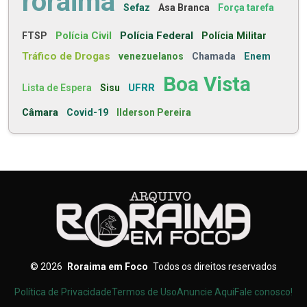
roraima
Sefaz
Asa Branca
Força tarefa
Polícia Civil
Polícia Federal
FTSP
Polícia Militar
Tráfico de Drogas
venezuelanos
Chamada
Enem
Boa Vista
UFRR
Lista de Espera
Sisu
Câmara
Covid-19
Ilderson Pereira
©
2026
Roraima em Foco
Todos os direitos reservados
Política de Privacidade
Termos de Uso
Anuncie Aqui
Fale conosco!