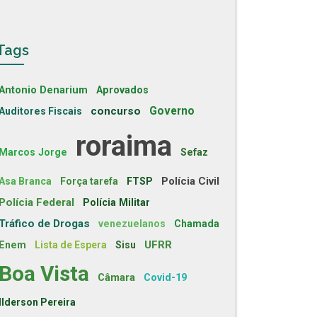
Tags
Antonio Denarium
Aprovados
concurso
Governo
Auditores Fiscais
roraima
Marcos Jorge
Sefaz
Polícia Civil
Asa Branca
Força tarefa
FTSP
Polícia Federal
Polícia Militar
Tráfico de Drogas
venezuelanos
Chamada
UFRR
Enem
Lista de Espera
Sisu
Boa Vista
Câmara
Covid-19
Ilderson Pereira