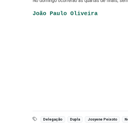
No domingo ocorrerão as quartas de finais, semi
João Paulo Oliveira
Delegação
Dupla
Josyene Peixoto
N