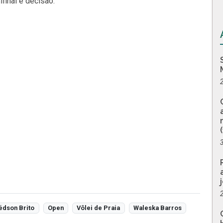
final e decisão.
édson Brito
Open
Vôlei de Praia
Waleska Barros