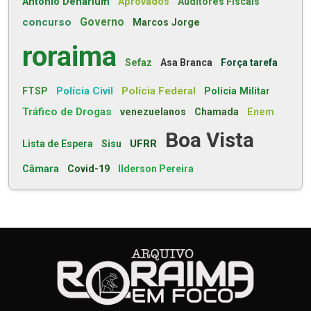
Antonio Denarium
Aprovados
Auditores Fiscais
concurso
Governo
Marcos Jorge
roraima
Sefaz
Asa Branca
Força tarefa
Polícia Civil
Polícia Federal
FTSP
Polícia Militar
Tráfico de Drogas
venezuelanos
Chamada
Enem
Boa Vista
UFRR
Lista de Espera
Sisu
Câmara
Covid-19
Ilderson Pereira