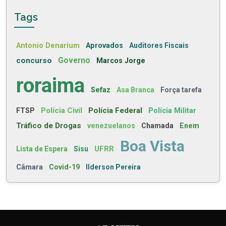
Tags
Antonio Denarium
Aprovados
Auditores Fiscais
concurso
Governo
Marcos Jorge
roraima
Sefaz
Asa Branca
Força tarefa
Polícia Civil
Polícia Federal
FTSP
Polícia Militar
Tráfico de Drogas
venezuelanos
Chamada
Enem
Boa Vista
UFRR
Lista de Espera
Sisu
Câmara
Covid-19
Ilderson Pereira