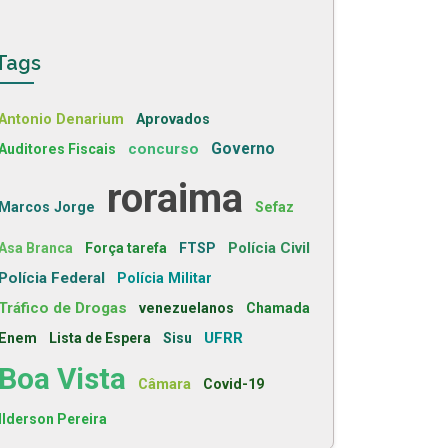
Tags
Antonio Denarium
Aprovados
concurso
Governo
Auditores Fiscais
roraima
Marcos Jorge
Sefaz
Polícia Civil
Asa Branca
Força tarefa
FTSP
Polícia Federal
Polícia Militar
Tráfico de Drogas
venezuelanos
Chamada
UFRR
Enem
Lista de Espera
Sisu
Boa Vista
Câmara
Covid-19
Ilderson Pereira