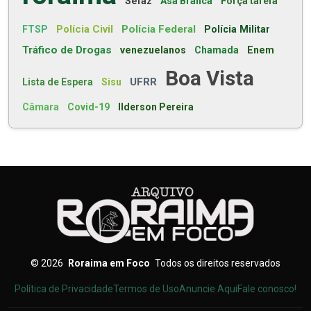
Sefaz
Asa Branca
Força tarefa
Polícia Civil
Polícia Federal
FTSP
Polícia Militar
Tráfico de Drogas
venezuelanos
Chamada
Enem
Boa Vista
UFRR
Lista de Espera
Sisu
Câmara
Covid-19
Ilderson Pereira
©
2026
Roraima em Foco
Todos os direitos reservados
Política de Privacidade
Termos de Uso
Anuncie Aqui
Fale conosco!