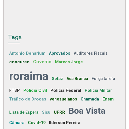
Tags
Antonio Denarium
Aprovados
Auditores Fiscais
concurso
Governo
Marcos Jorge
roraima
Sefaz
Asa Branca
Força tarefa
Polícia Civil
Polícia Federal
FTSP
Polícia Militar
Tráfico de Drogas
venezuelanos
Chamada
Enem
Boa Vista
UFRR
Lista de Espera
Sisu
Câmara
Covid-19
Ilderson Pereira