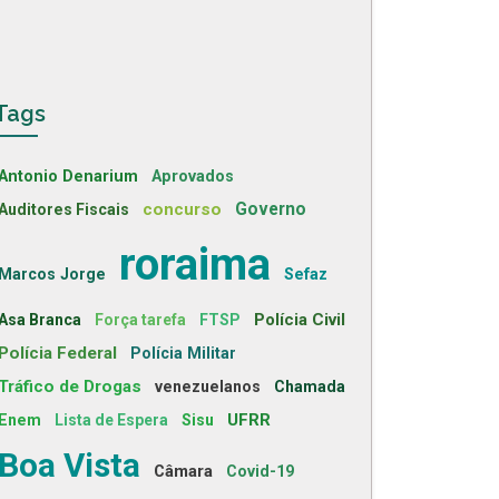
Tags
Antonio Denarium
Aprovados
concurso
Governo
Auditores Fiscais
roraima
Marcos Jorge
Sefaz
Polícia Civil
Asa Branca
Força tarefa
FTSP
Polícia Federal
Polícia Militar
Tráfico de Drogas
venezuelanos
Chamada
UFRR
Enem
Lista de Espera
Sisu
Boa Vista
Câmara
Covid-19