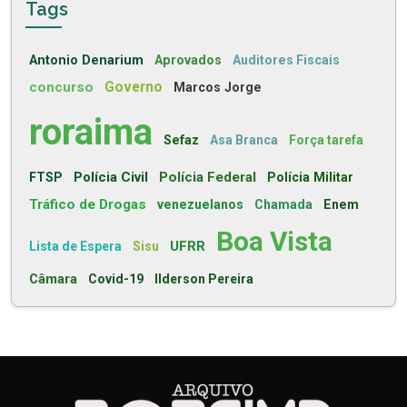
Tags
Antonio Denarium
Aprovados
Auditores Fiscais
concurso
Governo
Marcos Jorge
roraima
Sefaz
Asa Branca
Força tarefa
Polícia Civil
Polícia Federal
FTSP
Polícia Militar
Tráfico de Drogas
venezuelanos
Chamada
Enem
Boa Vista
UFRR
Lista de Espera
Sisu
Câmara
Covid-19
Ilderson Pereira