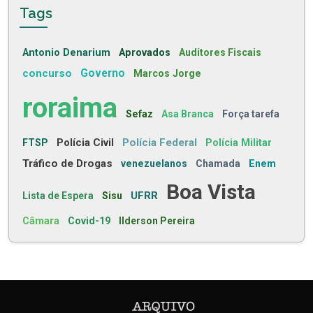
Tags
Antonio Denarium
Aprovados
Auditores Fiscais
concurso
Governo
Marcos Jorge
roraima
Sefaz
Asa Branca
Força tarefa
Polícia Civil
Polícia Federal
FTSP
Polícia Militar
Tráfico de Drogas
venezuelanos
Chamada
Enem
Boa Vista
UFRR
Lista de Espera
Sisu
Câmara
Covid-19
Ilderson Pereira