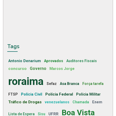
Tags
Antonio Denarium
Aprovados
Auditores Fiscais
concurso
Governo
Marcos Jorge
roraima
Sefaz
Asa Branca
Força tarefa
Polícia Civil
Polícia Federal
FTSP
Polícia Militar
Tráfico de Drogas
venezuelanos
Chamada
Enem
Boa Vista
UFRR
Lista de Espera
Sisu