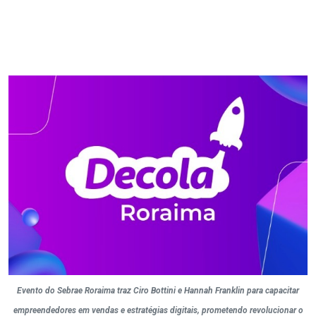
Evento do Sebrae Roraima traz Ciro Bottini e Hannah Franklin para capacitar
empreendedores em vendas e estratégias digitais, prometendo revolucionar o