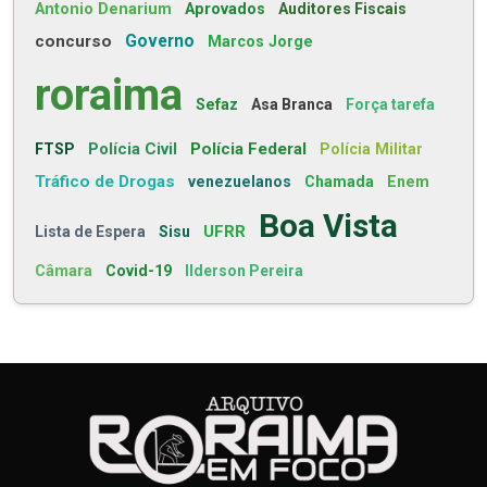
Antonio Denarium
Aprovados
Auditores Fiscais
concurso
Governo
Marcos Jorge
roraima
Sefaz
Asa Branca
Força tarefa
Polícia Civil
Polícia Federal
FTSP
Polícia Militar
Tráfico de Drogas
venezuelanos
Chamada
Enem
Boa Vista
UFRR
Lista de Espera
Sisu
Câmara
Covid-19
Ilderson Pereira