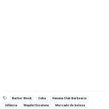
Barber Week
Cuba
Havana Club Barbearia
Infância
Maydel Escalona
Mercado de beleza