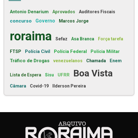
Antonio Denarium
Aprovados
Auditores Fiscais
concurso
Governo
Marcos Jorge
roraima
Sefaz
Asa Branca
Força tarefa
Polícia Civil
Polícia Federal
FTSP
Polícia Militar
Tráfico de Drogas
venezuelanos
Chamada
Enem
Boa Vista
UFRR
Lista de Espera
Sisu
Câmara
Covid-19
Ilderson Pereira