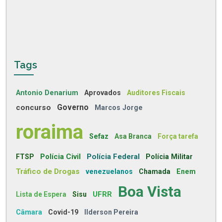
Tags
Antonio Denarium
Aprovados
Auditores Fiscais
concurso
Governo
Marcos Jorge
roraima
Sefaz
Asa Branca
Força tarefa
Polícia Civil
Polícia Federal
FTSP
Polícia Militar
Tráfico de Drogas
venezuelanos
Chamada
Enem
Boa Vista
UFRR
Lista de Espera
Sisu
Câmara
Covid-19
Ilderson Pereira