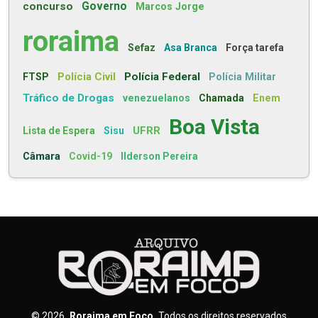
concurso
Governo
Marcos Jorge
roraima
Sefaz
Asa Branca
Força tarefa
Polícia Civil
Polícia Federal
FTSP
Polícia Militar
Tráfico de Drogas
venezuelanos
Chamada
Enem
Boa Vista
UFRR
Lista de Espera
Sisu
Câmara
Covid-19
Ilderson Pereira
©
2026
Roraima em Foco
Todos os direitos reservados