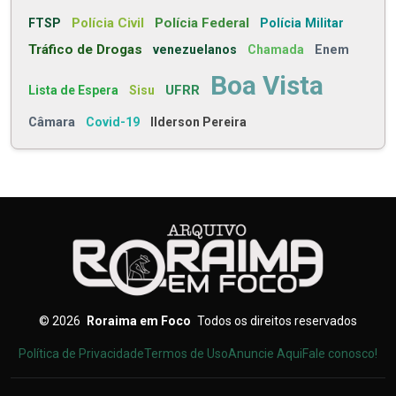
Polícia Civil
Polícia Federal
FTSP
Polícia Militar
Tráfico de Drogas
venezuelanos
Chamada
Enem
Boa Vista
UFRR
Lista de Espera
Sisu
Câmara
Covid-19
Ilderson Pereira
©
2026
Roraima em Foco
Todos os direitos reservados
Política de Privacidade
Termos de Uso
Anuncie Aqui
Fale conosco!