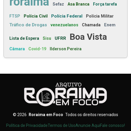
roraima
Sefaz
Asa Branca
Força tarefa
Polícia Civil
Polícia Federal
FTSP
Polícia Militar
Tráfico de Drogas
venezuelanos
Chamada
Enem
Boa Vista
UFRR
Lista de Espera
Sisu
Câmara
Covid-19
Ilderson Pereira
©
2026
Roraima em Foco
Todos os direitos reservados
Política de Privacidade
Termos de Uso
Anuncie Aqui
Fale conosco!