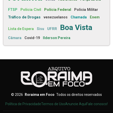
Polícia Civil
Polícia Federal
FTSP
Polícia Militar
Tráfico de Drogas
venezuelanos
Chamada
Enem
Boa Vista
UFRR
Lista de Espera
Sisu
Câmara
Covid-19
Ilderson Pereira
©
2026
Roraima em Foco
Todos os direitos reservados
Política de Privacidade
Termos de Uso
Anuncie Aqui
Fale conosco!