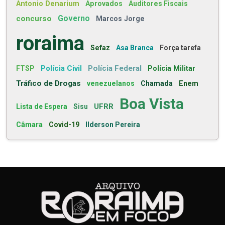
Antonio Denarium
Aprovados
Auditores Fiscais
concurso
Governo
Marcos Jorge
roraima
Sefaz
Asa Branca
Força tarefa
Polícia Civil
Polícia Federal
FTSP
Polícia Militar
Tráfico de Drogas
venezuelanos
Chamada
Enem
Boa Vista
UFRR
Lista de Espera
Sisu
Câmara
Covid-19
Ilderson Pereira