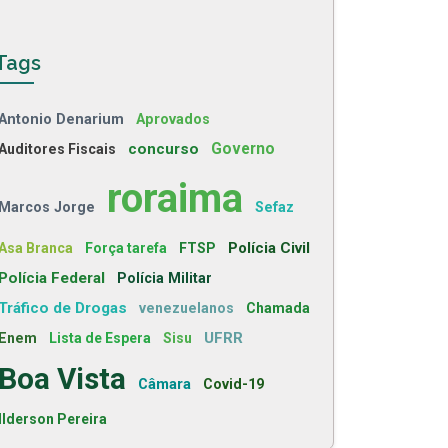
Tags
Antonio Denarium
Aprovados
concurso
Governo
Auditores Fiscais
roraima
Marcos Jorge
Sefaz
Polícia Civil
Asa Branca
Força tarefa
FTSP
Polícia Federal
Polícia Militar
Tráfico de Drogas
venezuelanos
Chamada
UFRR
Enem
Lista de Espera
Sisu
Boa Vista
Câmara
Covid-19
Ilderson Pereira