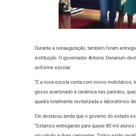
Durante a reinauguração, também foram entregu
instituição. O governador Antonio Denarium des
uniforme escolar.
“E a nova escola conta com novos mobiliários, 
gesso acartonado à cerâmica nas paredes, quadr
quadra totalmente revitalizada e laboratórios de
Ele destacou ainda que o governo do estado está
“Estamos entregando para quase 80 mil alunos o
um calção e duas camisetas. Todos estão receb