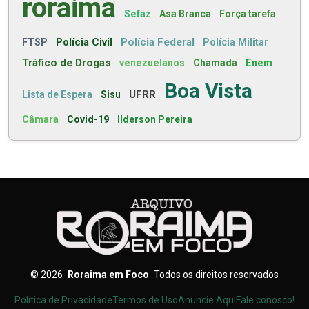
roraima
Sefaz
Asa Branca
Força tarefa
Polícia Civil
Polícia Federal
FTSP
Polícia Militar
Tráfico de Drogas
venezuelanos
Chamada
Enem
Boa Vista
UFRR
Lista de Espera
Sisu
Câmara
Covid-19
Ilderson Pereira
©
2026
Roraima em Foco
Todos os direitos reservados
Política de Privacidade
Termos de Uso
Anuncie Aqui
Fale conosco!