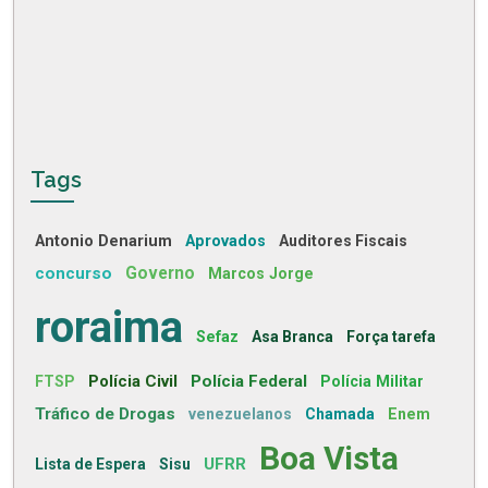
Tags
Antonio Denarium
Aprovados
Auditores Fiscais
concurso
Governo
Marcos Jorge
roraima
Sefaz
Asa Branca
Força tarefa
Polícia Civil
Polícia Federal
FTSP
Polícia Militar
Tráfico de Drogas
venezuelanos
Chamada
Enem
Boa Vista
UFRR
Lista de Espera
Sisu