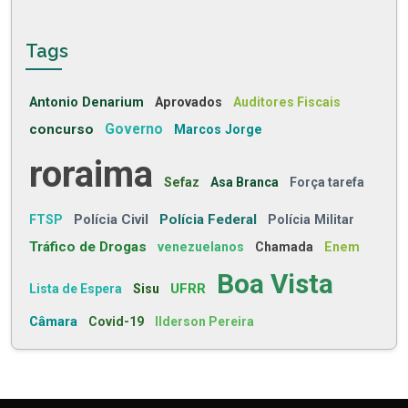
Tags
Antonio Denarium
Aprovados
Auditores Fiscais
concurso
Governo
Marcos Jorge
roraima
Sefaz
Asa Branca
Força tarefa
Polícia Civil
Polícia Federal
FTSP
Polícia Militar
Tráfico de Drogas
venezuelanos
Chamada
Enem
Boa Vista
UFRR
Lista de Espera
Sisu
Câmara
Covid-19
Ilderson Pereira