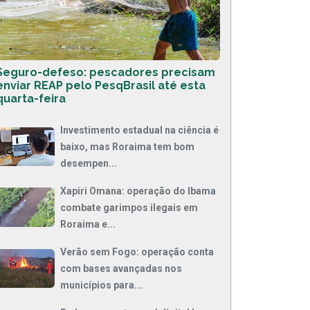
Seguro-defeso: pescadores precisam
enviar REAP pelo PesqBrasil até esta
quarta-feira
Investimento estadual na ciência é
baixo, mas Roraima tem bom
desempen...
Xapiri Omana: operação do Ibama
combate garimpos ilegais em
Roraima e...
Verão sem Fogo: operação conta
com bases avançadas nos
municípios para...