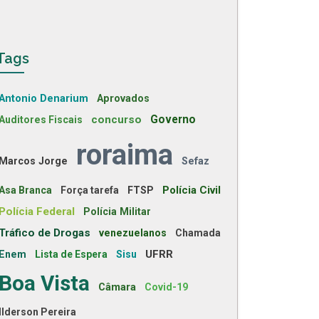
Tags
Antonio Denarium
Aprovados
concurso
Governo
Auditores Fiscais
roraima
Marcos Jorge
Sefaz
Polícia Civil
Asa Branca
Força tarefa
FTSP
Polícia Federal
Polícia Militar
Tráfico de Drogas
venezuelanos
Chamada
UFRR
Enem
Lista de Espera
Sisu
Boa Vista
Câmara
Covid-19
Ilderson Pereira