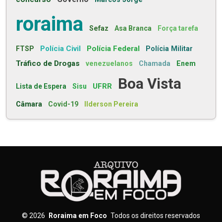
roraima
Sefaz
Asa Branca
Força tarefa
Polícia Civil
Polícia Federal
FTSP
Polícia Militar
Tráfico de Drogas
venezuelanos
Chamada
Enem
Boa Vista
UFRR
Lista de Espera
Sisu
Câmara
Covid-19
Ilderson Pereira
©
2026
Roraima em Foco
Todos os direitos reservados