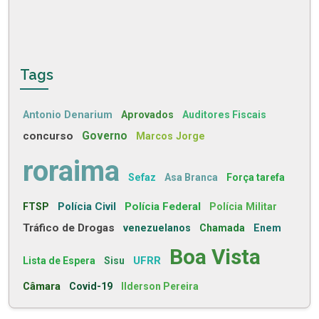
Tags
Antonio Denarium
Aprovados
Auditores Fiscais
concurso
Governo
Marcos Jorge
roraima
Sefaz
Asa Branca
Força tarefa
Polícia Civil
Polícia Federal
FTSP
Polícia Militar
Tráfico de Drogas
venezuelanos
Chamada
Enem
Boa Vista
UFRR
Lista de Espera
Sisu
Câmara
Covid-19
Ilderson Pereira