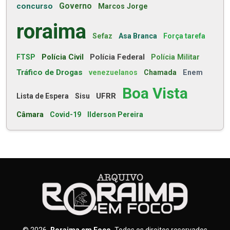
concurso
Governo
Marcos Jorge
roraima
Sefaz
Asa Branca
Força tarefa
Polícia Civil
Polícia Federal
FTSP
Polícia Militar
Tráfico de Drogas
venezuelanos
Chamada
Enem
Boa Vista
UFRR
Lista de Espera
Sisu
Câmara
Covid-19
Ilderson Pereira
©
2026
Roraima em Foco
Todos os direitos reservados