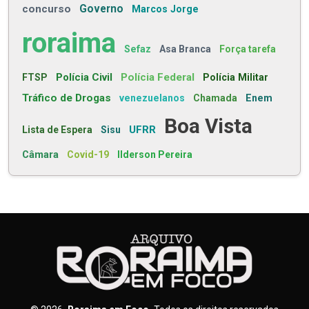
concurso
Governo
Marcos Jorge
roraima
Sefaz
Asa Branca
Força tarefa
Polícia Civil
Polícia Federal
FTSP
Polícia Militar
Tráfico de Drogas
venezuelanos
Chamada
Enem
Boa Vista
UFRR
Lista de Espera
Sisu
Câmara
Covid-19
Ilderson Pereira