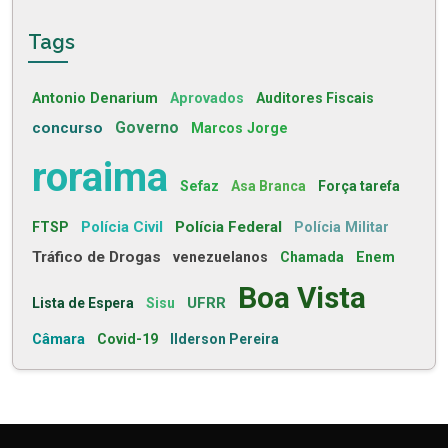
Tags
Antonio Denarium
Aprovados
Auditores Fiscais
concurso
Governo
Marcos Jorge
roraima
Sefaz
Asa Branca
Força tarefa
Polícia Civil
Polícia Federal
FTSP
Polícia Militar
Tráfico de Drogas
venezuelanos
Chamada
Enem
Boa Vista
UFRR
Lista de Espera
Sisu
Câmara
Covid-19
Ilderson Pereira