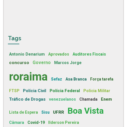
Tags
Antonio Denarium
Aprovados
Auditores Fiscais
concurso
Governo
Marcos Jorge
roraima
Sefaz
Asa Branca
Força tarefa
Polícia Civil
Polícia Federal
FTSP
Polícia Militar
Tráfico de Drogas
venezuelanos
Chamada
Enem
Boa Vista
UFRR
Lista de Espera
Sisu
Câmara
Covid-19
Ilderson Pereira