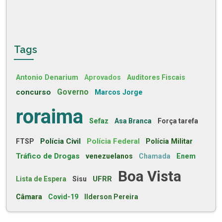
Tags
Antonio Denarium
Aprovados
Auditores Fiscais
concurso
Governo
Marcos Jorge
roraima
Sefaz
Asa Branca
Força tarefa
Polícia Civil
Polícia Federal
FTSP
Polícia Militar
Tráfico de Drogas
venezuelanos
Chamada
Enem
Boa Vista
UFRR
Lista de Espera
Sisu
Câmara
Covid-19
Ilderson Pereira