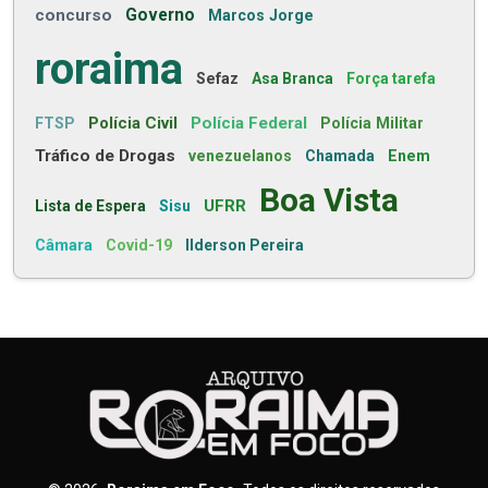
concurso
Governo
Marcos Jorge
roraima
Sefaz
Asa Branca
Força tarefa
Polícia Civil
Polícia Federal
FTSP
Polícia Militar
Tráfico de Drogas
venezuelanos
Chamada
Enem
Boa Vista
UFRR
Lista de Espera
Sisu
Câmara
Covid-19
Ilderson Pereira