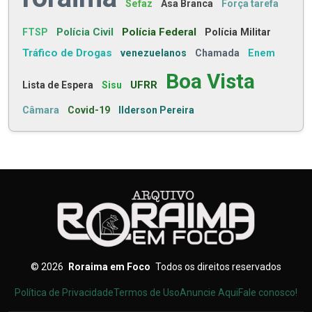
Sefaz
Asa Branca
Força tarefa
Polícia Civil
Polícia Federal
FTSP
Polícia Militar
Tráfico de Drogas
venezuelanos
Chamada
Enem
Boa Vista
UFRR
Lista de Espera
Sisu
Câmara
Covid-19
Ilderson Pereira
©
2026
Roraima em Foco
Todos os direitos reservados
Política de Privacidade
Termos de Uso
Anuncie Aqui
Fale conosco!